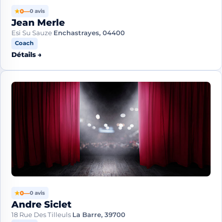
★
0
—
0 avis
Jean Merle
Esi Su Sauze
Enchastrayes, 04400
Coach
Détails →
★
0
—
0 avis
Andre Siclet
18 Rue Des Tilleuls
La Barre, 39700