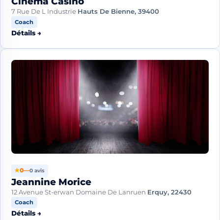
Cinema Casino
7 Rue De L Industrie
Hauts De Bienne, 39400
Coach
Détails →
★
0
—
0 avis
Jeannine Morice
12 Avenue St-erwan Domaine De Lanruen
Erquy, 22430
Coach
Détails →