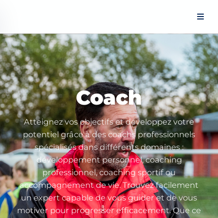
Panneau de gestion des cookies
Coach
Atteignez vos objectifs et développez votre
potentiel grâce à des coachs professionnels
spécialisés dans différents domaines :
développement personnel, coaching
professionnel, coaching sportif ou
accompagnement de vie. Trouvez facilement
un expert capable de vous guider et de vous
motiver pour progresser efficacement. Que ce