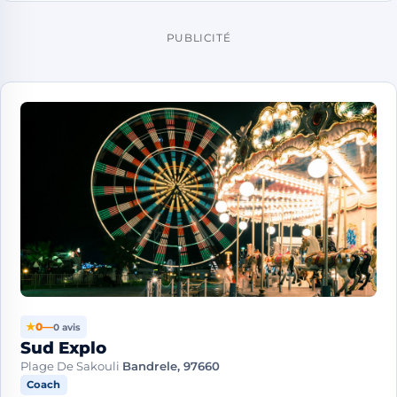
PUBLICITÉ
★
0
—
0 avis
Sud Explo
Plage De Sakouli
Bandrele, 97660
Coach