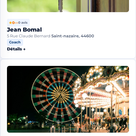
★
0
—
0 avis
Jean Bomal
5 Rue Claude Bernard
Saint-nazaire, 44600
Coach
Détails →