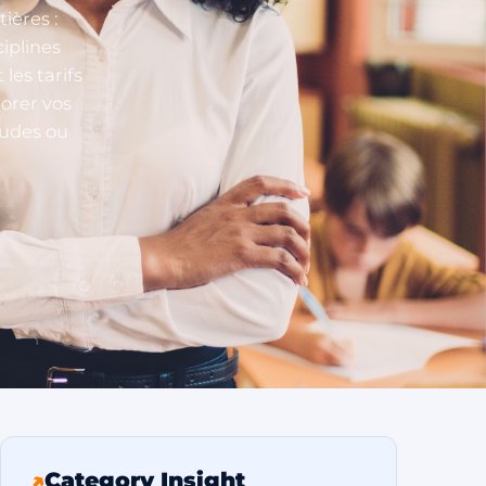
ières :
iplines
les tarifs
iorer vos
tudes ou
↗
Category Insight