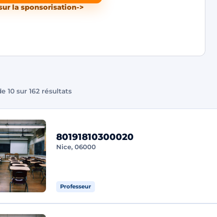
sur la sponsorisation
->
e 10 sur 162 résultats
80191810300020
Nice, 06000
Professeur