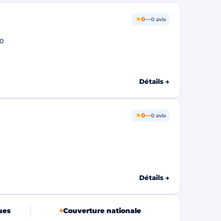
★
0
—
0 avis
0
Détails →
★
0
—
0 avis
Détails →
ues
⌖
Couverture nationale