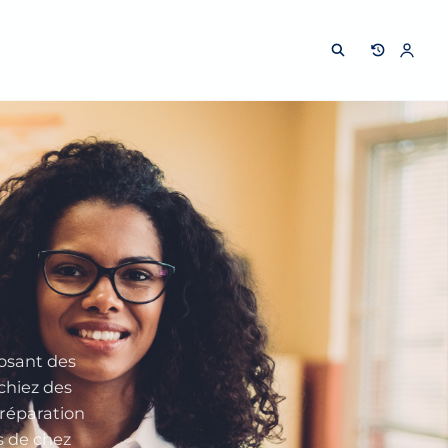
osant des
chiez des
préparation
s de chez