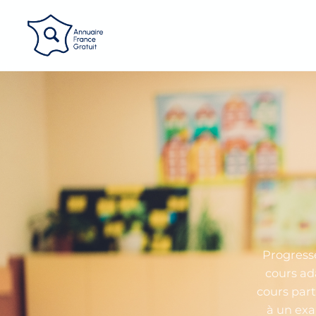
Panneau de gestion des cookies
Progress
cours ad
cours part
à un exa