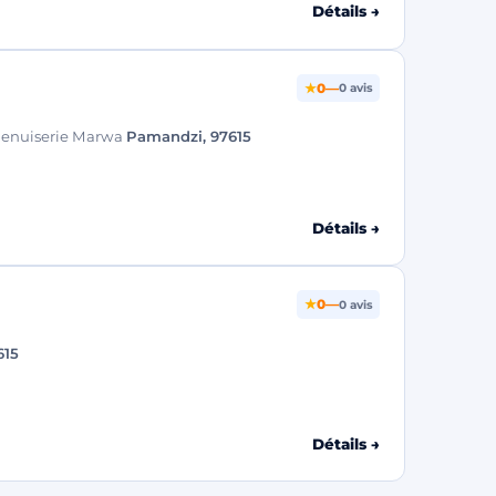
Détails →
★
0
—
0 avis
Menuiserie Marwa
Pamandzi, 97615
Détails →
★
0
—
0 avis
615
Détails →