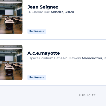
Jean Seignez
26 Grande Rue
Annoire, 39120
Professeur
A.c.e.mayotte
Espace Coralium Bat A Rn1 Kaweni
Mamoudzou, 9
Professeur
PUBLICITÉ