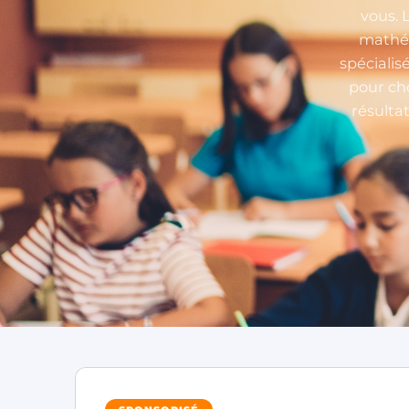
vous. 
mathém
spécialis
pour cho
résulta