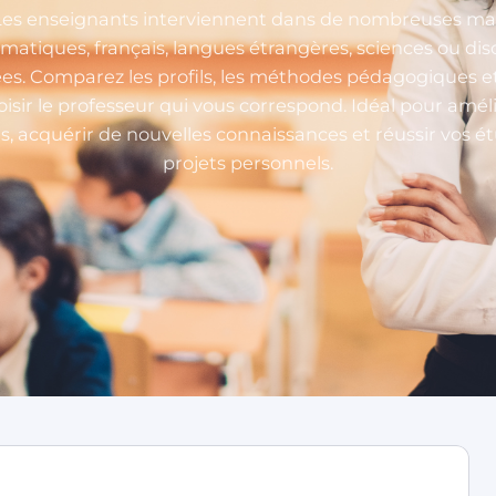
Les enseignants interviennent dans de nombreuses mat
atiques, français, langues étrangères, sciences ou disc
ées. Comparez les profils, les méthodes pédagogiques et 
isir le professeur qui vous correspond. Idéal pour amél
ts, acquérir de nouvelles connaissances et réussir vos é
projets personnels.