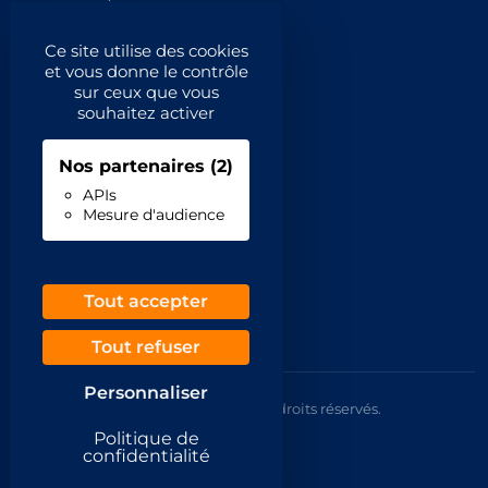
Catégories principales
Ce site utilise des cookies
et vous donne le contrôle
Catégories
sur ceux que vous
souhaitez activer
Code NAF/APE
Nos partenaires
(2)
Professionnels
APIs
Mesure d'audience
Inscrivez-vous
Contact
Demande de retrait
Tout accepter
Tout refuser
Personnaliser
© 2026 Annuaire France Gratuit. Tous droits réservés.
Mentions légales
Politique de
CGU
confidentialité
Confidentialité