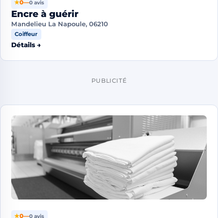
★
0
—
0 avis
Encre à guérir
Mandelieu La Napoule, 06210
Coiffeur
Détails →
PUBLICITÉ
★
0
—
0 avis