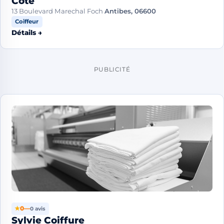
Cote
13 Boulevard Marechal Foch
Antibes, 06600
Coiffeur
Détails →
PUBLICITÉ
★
0
—
0 avis
Sylvie Coiffure