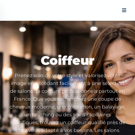
Panneau de gestion des cookies
Coiffeur
Prenez soin de votre style et valorisez votre
image en accédant facilement à une sélection
de salons de coiffure professionnels partout en
France. Que vous recherchiez une coupe de
cheveux moderne, une coloration, un balayage,
un brushing ou des soins capillaires
spécifiques, trouvez un coiffeur qualifié près de
chez vous adapté à vos besoins. Les salons