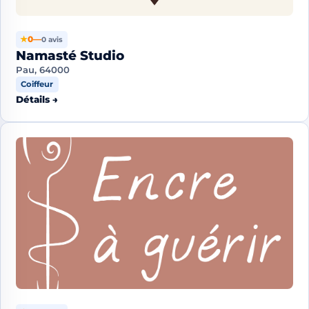
★
0
—
0 avis
Namasté Studio
Pau, 64000
Coiffeur
Détails →