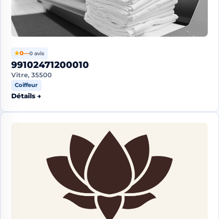
★
0
—
0 avis
99102471200010
Vitre, 35500
Coiffeur
Détails →