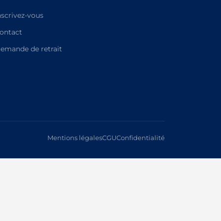
nscrivez-vous
ontact
emande de retrait
Mentions légales
CGU
Confidentialité