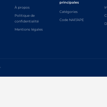
principales
À propos
I
Catégories
Politique de
C
Code NAF/APE
confidentialité
D
Mentions légales
.