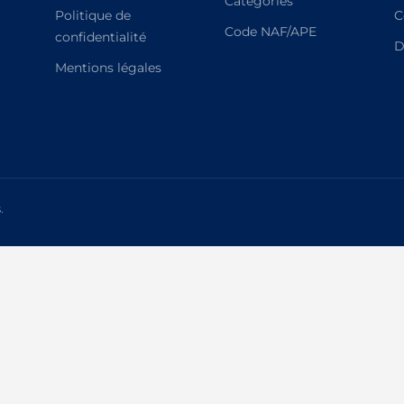
Catégories
Politique de
C
Code NAF/APE
confidentialité
D
Mentions légales
.