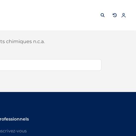
ts chimiques n.c.a.
rofessionnels
nscrivez-vous