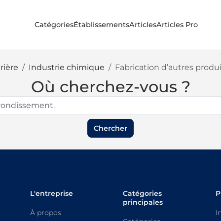
Catégories
Établissements
Articles
Articles Pro
rière
Industrie chimique
Fabrication d’autres produi
Où cherchez-vous ?
Chercher
L'entreprise
Catégories
P
principales
À propos
I