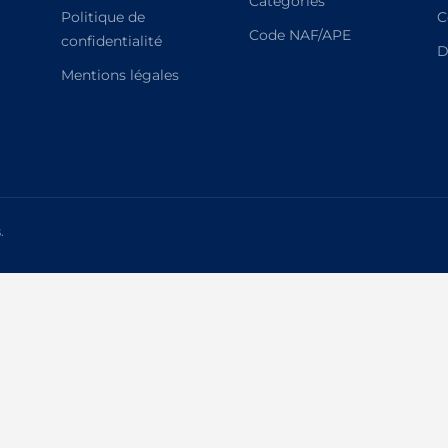
Catégories
Politique de
C
Code NAF/APE
confidentialité
D
Mentions légales
.