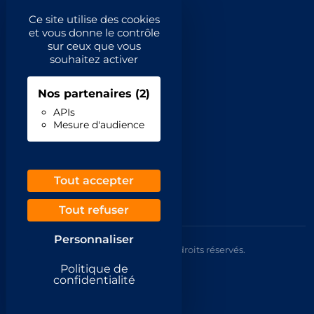
Catégories principales
Ce site utilise des cookies
et vous donne le contrôle
Catégories
sur ceux que vous
souhaitez activer
Code NAF/APE
Nos partenaires
(2)
Professionnels
APIs
Mesure d'audience
Inscrivez-vous
Contact
Demande de retrait
Tout accepter
Tout refuser
Personnaliser
© 2026 Annuaire France Gratuit. Tous droits réservés.
Mentions légales
Politique de
CGU
confidentialité
Confidentialité