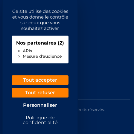
Catégories principales
Ce site utilise des cookies
et vous donne le contrôle
Catégories
sur ceux que vous
souhaitez activer
Code NAF/APE
Nos partenaires
(2)
Professionnels
APIs
Mesure d'audience
Inscrivez-vous
Contact
Demande de retrait
Tout accepter
Tout refuser
Personnaliser
© 2026 Annuaire France Gratuit. Tous droits réservés.
Mentions légales
Politique de
CGU
confidentialité
Confidentialité