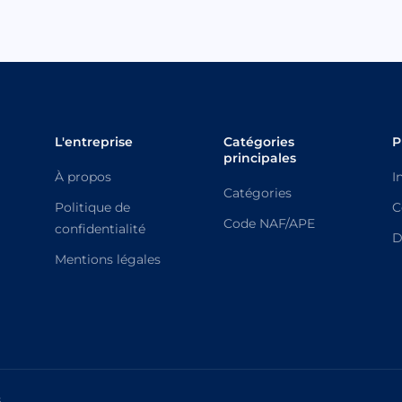
L'entreprise
Catégories
P
principales
À propos
I
Catégories
Politique de
C
Code NAF/APE
confidentialité
D
Mentions légales
.