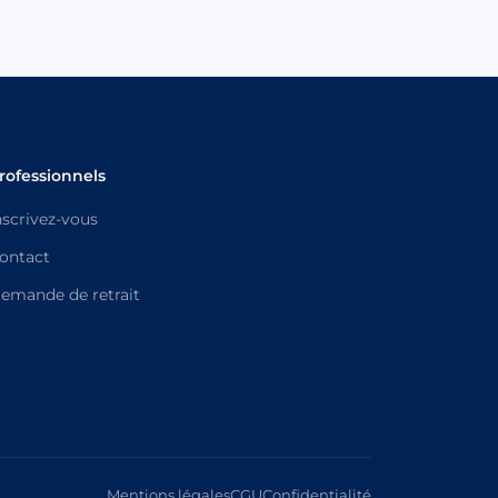
rofessionnels
nscrivez-vous
ontact
emande de retrait
Mentions légales
CGU
Confidentialité