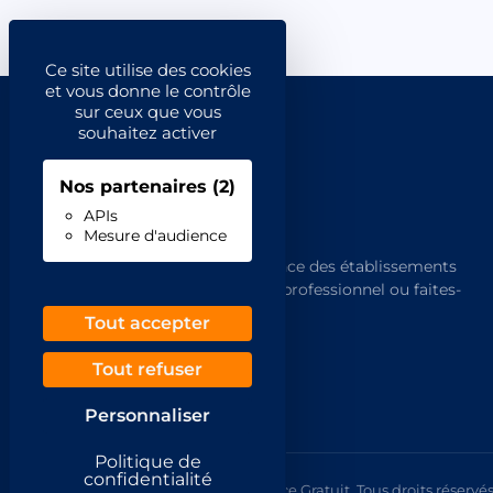
Ce site utilise des cookies
et vous donne le contrôle
sur ceux que vous
souhaitez activer
Nos partenaires
(2)
APIs
Mesure d'audience
L'annuaire de référence des établissements
français. Trouvez un professionnel ou faites-
vous trouver.
Tout accepter
Tout refuser
Personnaliser
Politique de
confidentialité
© 2026 Annuaire France Gratuit. Tous droits réservés