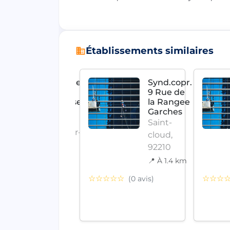
Établissements similaires
Copr 11 Rue
Synd.copr.
Paul
9 Rue de
Chatrousse
la Rangee
92200
Garches
Neuilly
Saint-
Neuilly-sur-
cloud,
seine,
92210
92200
📍 À 1.4 km
📍 À 5.5 km
☆☆☆☆☆
☆☆☆
(0 avis)
☆☆
(0 avis)