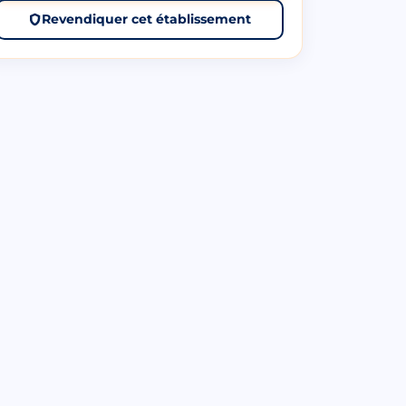
Revendiquer cet établissement
Synd
Sogetrim
Copr du
Chaville,
155 Av
92370
Roger
📍 À 5.3
Salengro
km
Res M
Chaville,
☆☆☆☆☆
(0 avis)
92370
📍 À 3.7
km
☆☆☆☆
☆☆
(0 avis)