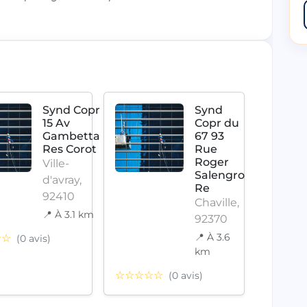
Synd Copr
Synd
15 Av
Copr du
Gambetta
67 93
Res Corot
Rue
Roger
Ville-
Salengro
d'avray,
Re
92410
Chaville,
📍 À 3.1 km
92370
📍 À 3.6
☆☆
(0 avis)
km
☆☆☆
☆☆☆☆☆
(0 avis)