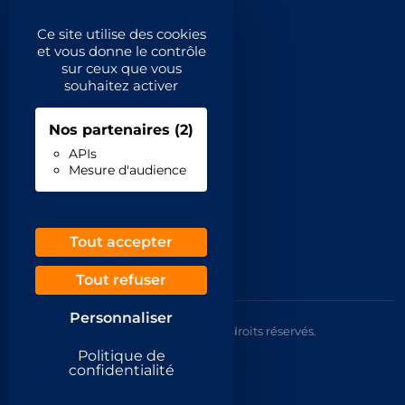
Catégories principales
Ce site utilise des cookies
et vous donne le contrôle
Catégories
sur ceux que vous
souhaitez activer
Code NAF/APE
Nos partenaires
(2)
Professionnels
APIs
Mesure d'audience
Inscrivez-vous
Contact
Demande de retrait
Tout accepter
Tout refuser
Personnaliser
© 2026 Annuaire France Gratuit. Tous droits réservés.
Mentions légales
Politique de
CGU
confidentialité
Confidentialité