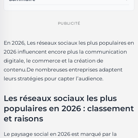
Les réseaux sociaux les plus populaires en 2026 :
classement et raisons
1. TikTok : l'engagement par la créativité
PUBLICITÉ
2. YouTube : long format et monétisation
3. Instagram (Reels et Shop)
En 2026, Les réseaux sociaux les plus populaires en
4. Facebook & WhatsApp : portée et communautés
2026 influencent encore plus la communication
5. X (anciennement Twitter) & Mastodon :
conversations et niche
digitale, le commerce et la création de
6. LinkedIn : B2B et thought leadership
contenu.De nombreuses entreprises adaptent
7. Snapchat, Telegram et Discord : communautés et
leurs stratégies pour capter l’audience.
jeunes publics
Tendances transversales en 2026
Stratégies concrètes pour 2026
Les réseaux sociaux les plus
Mesures et outils recommandés
populaires en 2026 : classement
Bonnes pratiques pour le contenu
FAQ
et raisons
Quels sont les réseaux à privilégier pour une petite
entreprise en 2026 ?
Le paysage social en 2026 est marqué par la
Comment mesurer le retour sur investissement des