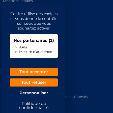
Mentions légales
Catégories principales
Ce site utilise des cookies
et vous donne le contrôle
Catégories
sur ceux que vous
souhaitez activer
Code NAF/APE
Nos partenaires
(2)
Professionnels
APIs
Mesure d'audience
Inscrivez-vous
Contact
Demande de retrait
Tout accepter
Tout refuser
Personnaliser
© 2026 Annuaire France Gratuit. Tous droits réservés.
Mentions légales
Politique de
CGU
confidentialité
Confidentialité