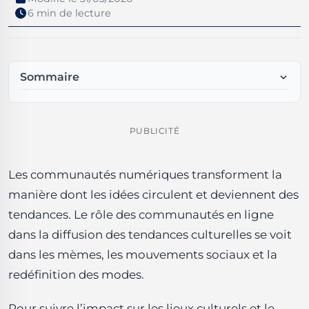
6 min de lecture
Sommaire
Comment les communautés en ligne diffusent les
tendances culturelles
Mécanismes de viralité
PUBLICITÉ
Rôle des influenceurs et leaders d'opinion
Langage, mèmes et réappropriation culturelle
Les communautés numériques transforment la
Exemples concrets de diffusion culturelle en ligne
manière dont les idées circulent et deviennent des
Impact sur les institutions culturelles
Stratégies pratiques pour tirer parti des communautés
tendances. Le rôle des communautés en ligne
en ligne
dans la diffusion des tendances culturelles se voit
Plan d'action en 5 étapes
dans les mèmes, les mouvements sociaux et la
Enjeux éthiques et limites
redéfinition des modes.
Exemples d'actions responsables
Mesurer l'impact culturel en ligne
Outils recommandés
Pour suivre l’impact sur les lieux culturels et le