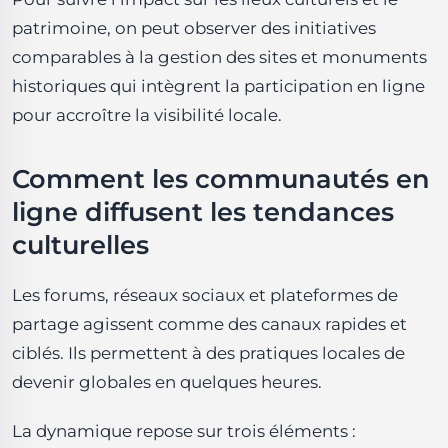
FAQ
patrimoine, on peut observer des initiatives
Comment une petite communauté peut-elle lancer
comparables à la gestion des sites et monuments
une tendance?
historiques qui intègrent la participation en ligne
Les tendances en ligne remplacent-elles la culture
locale?
pour accroître la visibilité locale.
Comment éviter l'appropriation culturelle lors de la
diffusion?
Comment les communautés en
Conclusion
ligne diffusent les tendances
culturelles
Les forums, réseaux sociaux et plateformes de
partage agissent comme des canaux rapides et
ciblés. Ils permettent à des pratiques locales de
devenir globales en quelques heures.
La dynamique repose sur trois éléments :