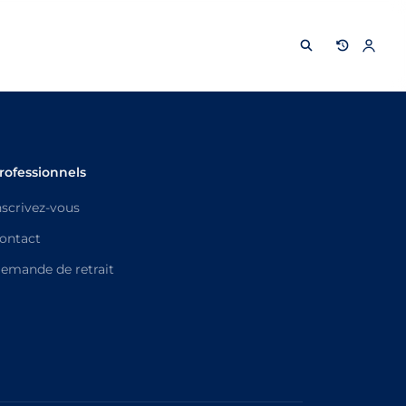
rofessionnels
nscrivez-vous
ontact
emande de retrait