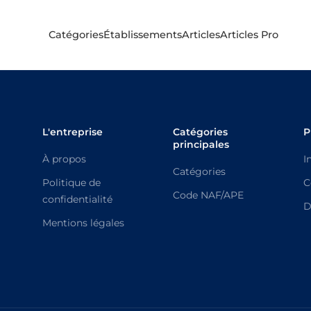
Catégories
Établissements
Articles
Articles Pro
L'entreprise
Catégories
P
principales
À propos
I
Catégories
Politique de
C
Code NAF/APE
confidentialité
D
Mentions légales