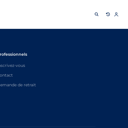
rofessionnels
nscrivez-vous
ontact
emande de retrait