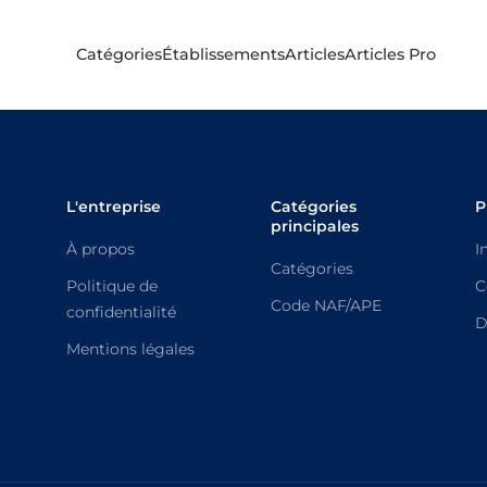
Catégories
Établissements
Articles
Articles Pro
L'entreprise
Catégories
P
principales
À propos
I
Catégories
Politique de
C
Code NAF/APE
confidentialité
D
Mentions légales