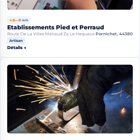
★
0
—
0 avis
Etablissements Pied et Perraud
Route De La Villes Mahaud Za Le Hequeux
Pornichet, 44380
Artisan
Détails →