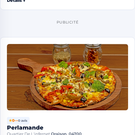
Détails →
PUBLICITÉ
★
0
—
0 avis
Perlamande
Quartier De L'infernet
Oraison, 04700