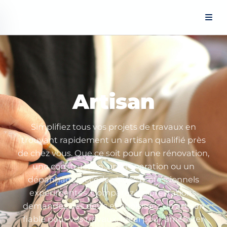
Panneau de gestion des cookies
Artisan
Simplifiez tous vos projets de travaux en
trouvant rapidement un artisan qualifié près
de chez vous. Que ce soit pour une rénovation,
une construction, une réparation ou un
dépannage, accédez à des professionnels
expérimentés. Comparez les prestations,
demandez des devis et choisissez un artisan
fiable pour vos travaux. Idéal pour améliorer