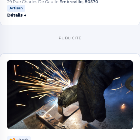
29 Rue Charles De Gaulle
Embreville, 80570
Artisan
Détails →
PUBLICITÉ
★
0
—
0 avis