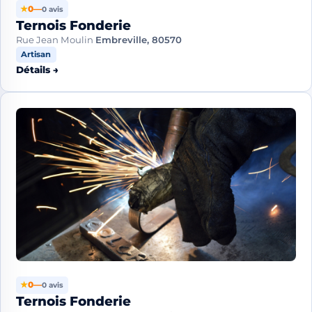
★
0
—
0 avis
Ternois Fonderie
Rue Jean Moulin
Embreville, 80570
Artisan
Détails →
★
0
—
0 avis
Ternois Fonderie