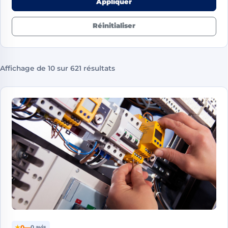
Appliquer
Réinitialiser
Affichage de 10 sur 621 résultats
★
0
—
0 avis