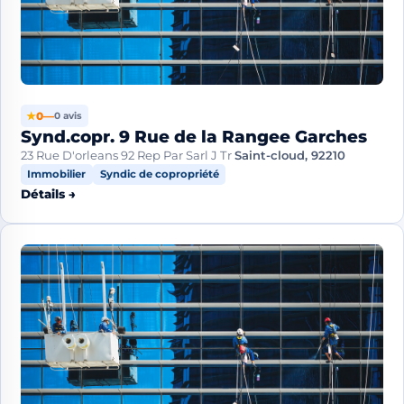
★
0
—
0 avis
Synd.copr. 9 Rue de la Rangee Garches
23 Rue D'orleans 92 Rep Par Sarl J Tr
Saint-cloud, 92210
Immobilier
Syndic de copropriété
Détails →