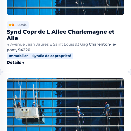
★
0
—
0 avis
Synd Copr de L Allee Charlemagne et
Alle
4 Avenue Jean Jaures E Saint Louis 93 Gag
Charenton-le-
pont, 94220
Immobilier
Syndic de copropriété
Détails →