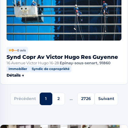
★
0
—
0 avis
Synd Copr Av Victor Hugo Res Guyenne
16 Avenue Victor Hugo 16-28
Epinay-sous-senart, 91860
Immobilier
Syndic de copropriété
Détails →
Précédent
1
2
…
2726
Suivant