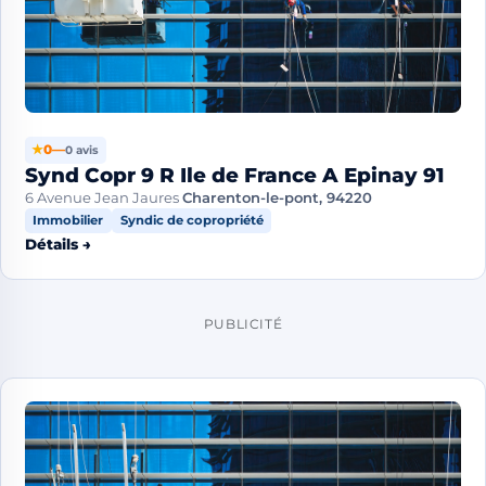
★
0
—
0 avis
Synd Copr 9 R Ile de France A Epinay 91
6 Avenue Jean Jaures
Charenton-le-pont, 94220
Immobilier
Syndic de copropriété
Détails →
PUBLICITÉ