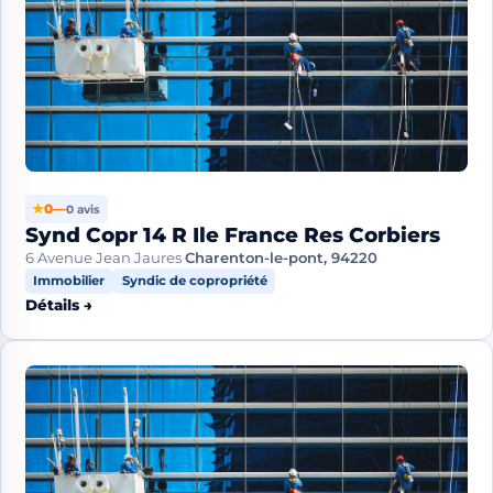
★
0
—
0 avis
Synd Copr 14 R Ile France Res Corbiers
6 Avenue Jean Jaures
Charenton-le-pont, 94220
Immobilier
Syndic de copropriété
Détails →