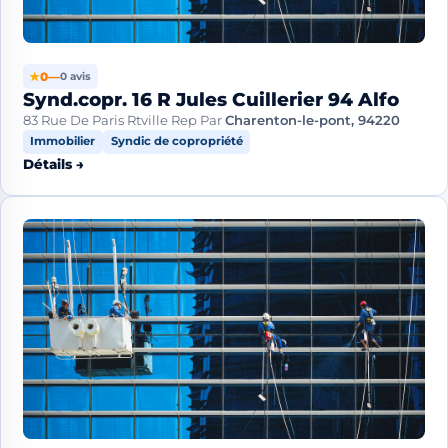
★
0
—
0 avis
Synd.copr. 16 R Jules Cuillerier 94 Alfo
83 Rue De Paris Rtville Rep Par
Charenton-le-pont, 94220
Immobilier
Syndic de copropriété
Détails →