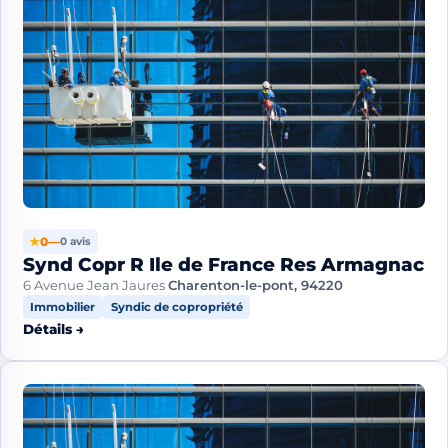
★
0
—
0 avis
Synd Copr R Ile de France Res Armagnac
6 Avenue Jean Jaures
Charenton-le-pont, 94220
Immobilier
Syndic de copropriété
Détails →