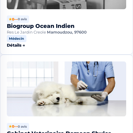
★
0
—
0 avis
Biogroup Ocean Indien
Res Le Jardin Creole
Mamoudzou, 97600
Médecin
Détails →
★
0
—
0 avis