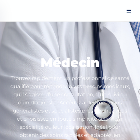
Panneau de gestion des cookies
Médecin
Trouvez rapidement un professionnel de santé
qualifié pour répondre à vos besoins médicaux,
qu’il s’agisse d’une consultation, d’un suivi ou
d’un diagnostic. Accédez à des médecins
généralistes et spécialistes près de chez vous
et choisissez en toute simplicité selon leur
spécialité ou leur localisation. Idéal pour
obtenir des soins rapides et adaptés, en