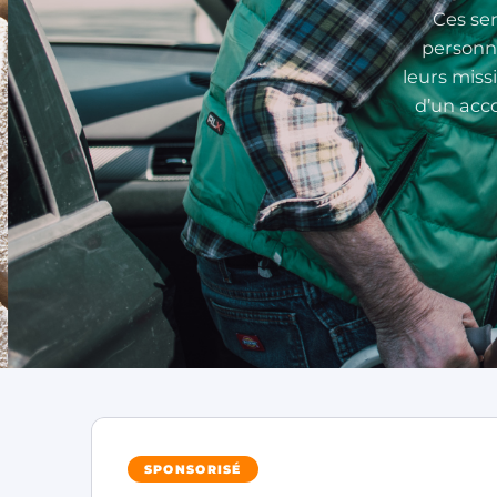
Ces se
personne
leurs missi
d’un acc
SPONSORISÉ