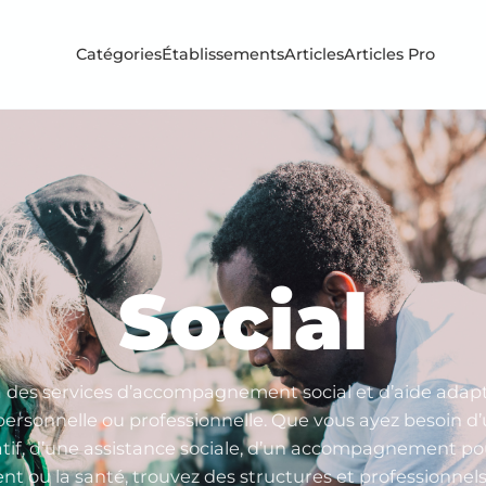
Catégories
Établissements
Articles
Articles Pro
Social
 des services d’accompagnement social et d’aide adapt
personnelle ou professionnelle. Que vous ayez besoin d
tif, d’une assistance sociale, d’un accompagnement pou
nt ou la santé, trouvez des structures et professionnels 