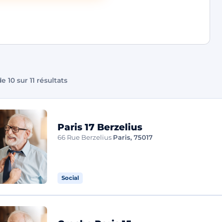
e 10 sur 11 résultats
Paris 17 Berzelius
66 Rue Berzelius
Paris, 75017
Social