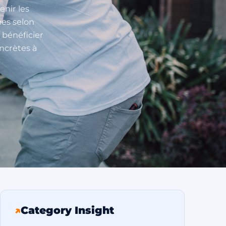
nir les
mes selon
r bénéficier
ncrètes à
↗
Category Insight