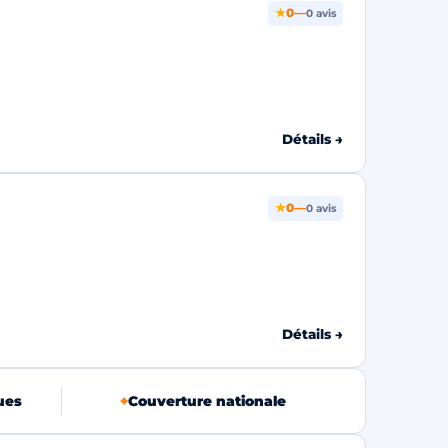
★
0
—
0 avis
Détails →
★
0
—
0 avis
Détails →
ues
⌖
Couverture nationale