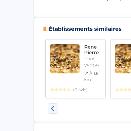
Établissements similaires
Rene
Rene
Pierre
Pierre
Paris,
Paris,
75009
75009
📍 À 1.8
📍 À 1.8
km
km
☆☆
☆☆☆☆☆
☆☆☆
(0 avis)
(0 avis)