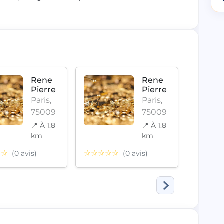
Rene
Rene
Pierre
Pierre
Paris,
Paris,
75009
75009
📍 À 1.8
📍 À 1.8
km
km
☆☆
☆☆☆☆☆
☆☆☆
(0 avis)
(0 avis)