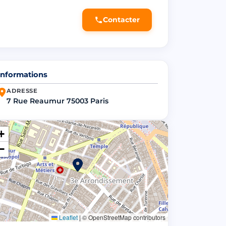
Contacter
Informations
ADRESSE
7 Rue Reaumur 75003 Paris
+
−
Leaflet
|
© OpenStreetMap contributors