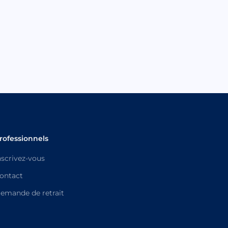
rofessionnels
nscrivez-vous
ontact
emande de retrait