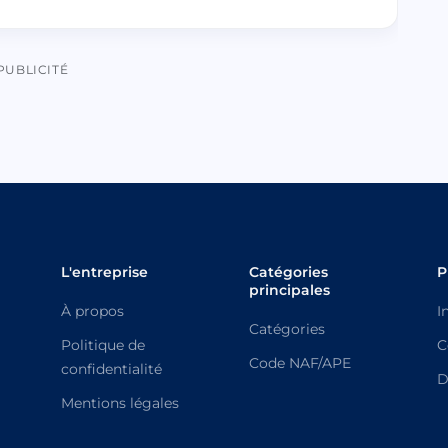
PUBLICITÉ
L'entreprise
Catégories
P
principales
À propos
I
Catégories
Politique de
C
Code NAF/APE
confidentialité
D
Mentions légales