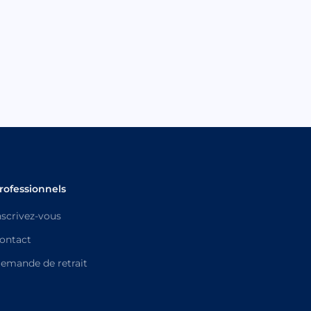
rofessionnels
nscrivez-vous
ontact
emande de retrait