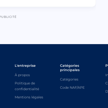
PUBLICITÉ
L'entreprise
Catégories
P
principales
À propos
I
Catégories
Politique de
C
Code NAF/APE
confidentialité
D
Mentions légales