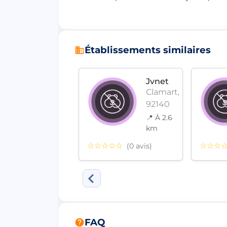
Établissements similaires
Jvnet
Jvnet
Clamart,
Clamart,
92140
92140
📍 À 2.6
📍 À 2.6
km
km
☆☆
☆☆☆☆☆
☆☆☆
(0 avis)
(0 avis)
FAQ