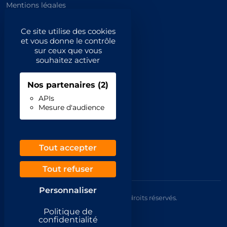
Mentions légales
Catégories principales
Ce site utilise des cookies
et vous donne le contrôle
Catégories
sur ceux que vous
souhaitez activer
Code NAF/APE
Nos partenaires
(2)
Professionnels
APIs
Mesure d'audience
Inscrivez-vous
Contact
Demande de retrait
Tout accepter
Tout refuser
Personnaliser
© 2026 Annuaire France Gratuit. Tous droits réservés.
Mentions légales
Politique de
CGU
confidentialité
Confidentialité