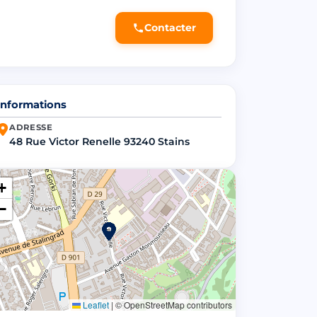
Contacter
Informations
ADRESSE
48 Rue Victor Renelle 93240 Stains
+
−
Leaflet
|
© OpenStreetMap contributors