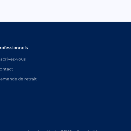
rofessionnels
nscrivez-vous
ontact
emande de retrait