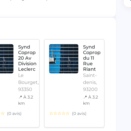
Synd
Synd
Coprop
Coprop
20 Av
du 11
Division
Rue
Leclerc
Riant
Le
Saint-
Bourget,
denis,
93350
93200
📍 À 3.2
📍 À 3.2
☆☆☆
km
km
☆☆
☆☆☆☆☆
(0 avis)
(0 avis)