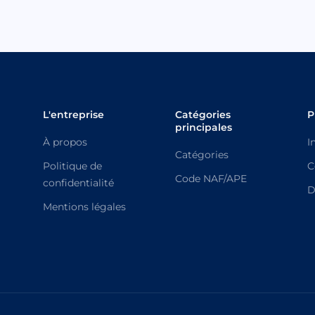
L'entreprise
Catégories
P
principales
À propos
I
Catégories
Politique de
C
Code NAF/APE
confidentialité
D
Mentions légales