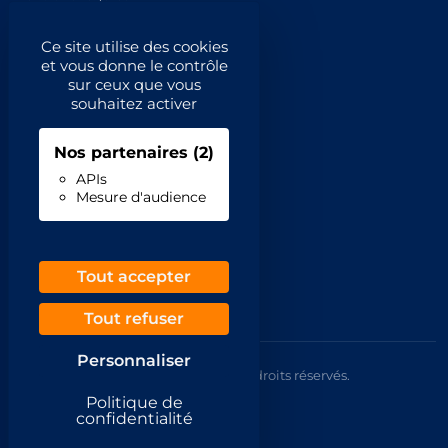
Catégories principales
Ce site utilise des cookies
et vous donne le contrôle
Catégories
sur ceux que vous
souhaitez activer
Code NAF/APE
Nos partenaires
(2)
Professionnels
APIs
Mesure d'audience
Inscrivez-vous
Contact
Demande de retrait
Tout accepter
Tout refuser
Personnaliser
© 2026 Annuaire France Gratuit. Tous droits réservés.
Mentions légales
Politique de
CGU
confidentialité
Confidentialité