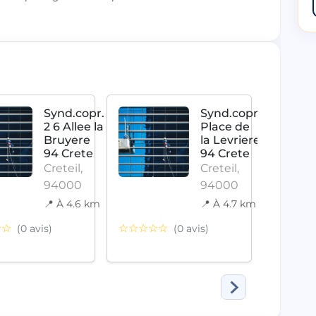
Synd.copr.
Synd.copr.
2 6 Allee la
Place de
Bruyere
la Levriere
94 Crete
94 Crete
Creteil,
Creteil,
94000
94000
📍 À 4.6 km
📍 À 4.7 km
☆☆
☆☆☆☆☆
☆☆☆
(0 avis)
(0 avis)