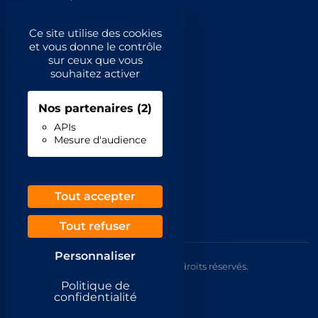
Catégories principales
Ce site utilise des cookies
et vous donne le contrôle
Catégories
sur ceux que vous
souhaitez activer
Code NAF/APE
Nos partenaires
(2)
Professionnels
APIs
Mesure d'audience
Inscrivez-vous
Contact
Demande de retrait
Tout accepter
Tout refuser
Personnaliser
© 2026 Annuaire France Gratuit. Tous droits réservés.
Mentions légales
Politique de
CGU
confidentialité
Confidentialité