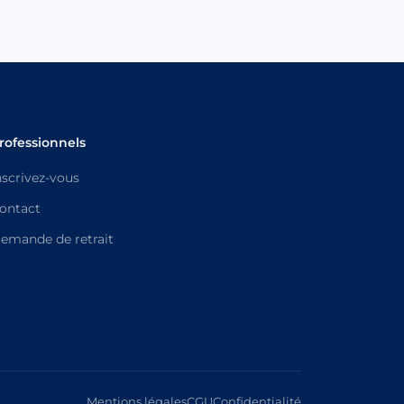
rofessionnels
nscrivez-vous
ontact
emande de retrait
Mentions légales
CGU
Confidentialité