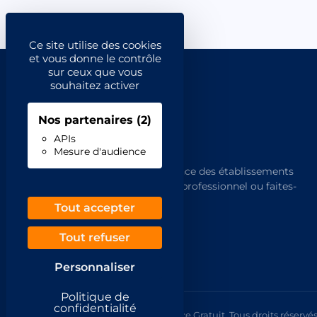
Ce site utilise des cookies
et vous donne le contrôle
sur ceux que vous
souhaitez activer
Nos partenaires
(2)
APIs
Mesure d'audience
L'annuaire de référence des établissements
français. Trouvez un professionnel ou faites-
vous trouver.
Tout accepter
Tout refuser
Personnaliser
Politique de
confidentialité
© 2026 Annuaire France Gratuit. Tous droits réservés