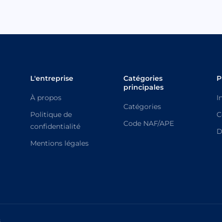
L'entreprise
Catégories
P
principales
À propos
I
Catégories
Politique de
C
Code NAF/APE
confidentialité
D
Mentions légales
.