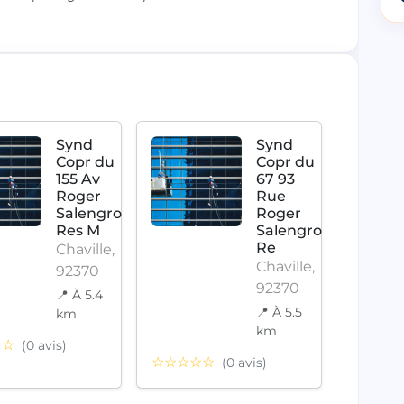
Synd
Synd
Copr du
Copr du
155 Av
67 93
Roger
Rue
Salengro
Roger
Res M
Salengro
Re
Chaville,
Chaville,
92370
92370
📍 À 5.4
📍 À 5.5
☆☆☆
km
km
☆☆
(0 avis)
☆☆☆☆☆
(0 avis)