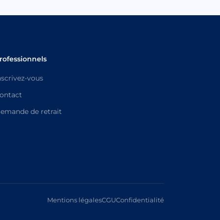
rofessionnels
nscrivez-vous
ontact
emande de retrait
Mentions légales
CGU
Confidentialité