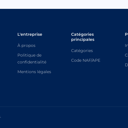
L'entreprise
Catégories
P
principales
À propos
I
Catégories
Politique de
C
Code NAF/APE
confidentialité
D
Mentions légales
.