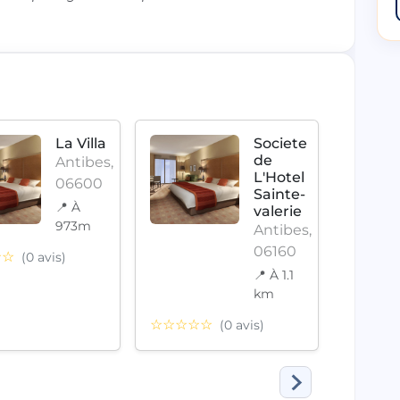
La Villa
Societe
de
Antibes,
L'Hotel
06600
Sainte-
📍 À
valerie
973m
Antibes,
06160
☆☆
(0 avis)
☆☆☆
📍 À 1.1
km
☆☆☆☆☆
(0 avis)