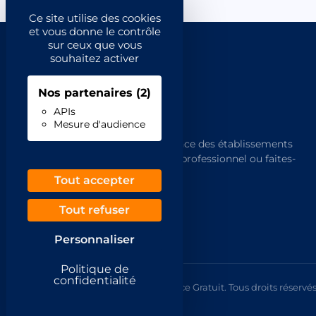
Ce site utilise des cookies
et vous donne le contrôle
sur ceux que vous
souhaitez activer
Nos partenaires
(2)
APIs
Mesure d'audience
L'annuaire de référence des établissements
français. Trouvez un professionnel ou faites-
vous trouver.
Tout accepter
Tout refuser
Personnaliser
Politique de
confidentialité
© 2026 Annuaire France Gratuit. Tous droits réservés