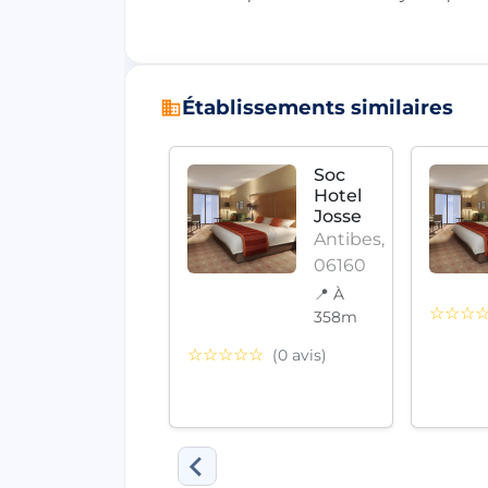
Établissements similaires
Hotel
Soc
Belles
Hotel
Rives
Josse
Antibes,
Antibes,
06160
06160
📍 À 1.3
📍 À
☆☆☆
km
358m
☆☆
☆☆☆☆☆
(0 avis)
(0 avis)