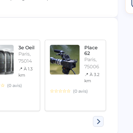
3e Oeil
Place
62
Paris,
Paris,
75014
75006
📍 À 1.3
📍 À 3.2
km
km
☆☆☆
☆☆
(0 avis)
☆☆☆☆☆
(0 avis)