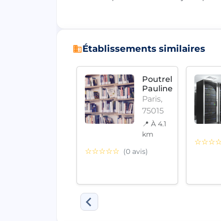
Établissements similaires
L’Atelier
Poutrel
62
Pauline
Paris,
Paris,
75012
75015
📍 À 3.5
📍 À 4.1
km
km
☆☆☆
☆☆
☆☆☆☆☆
(0 avis)
(0 avis)