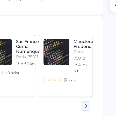
Sas France
Mauclere
Cuma
Frederic
Numerique
Paris,
Paris, 75011
75012
📍 À 6.1 km
📍 À 7.9
km
☆☆
(0 avis)
☆☆☆
☆☆☆☆☆
(0 avis)