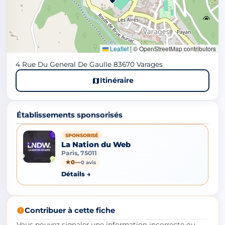
Leaflet
|
© OpenStreetMap contributors
4 Rue Du General De Gaulle 83670 Varages
Itinéraire
Établissements sponsorisés
SPONSORISÉ
La Nation du Web
Paris, 75011
★
0
—
0 avis
Détails →
Contribuer à cette fiche
Vous pouvez signaler une information incorrecte ou