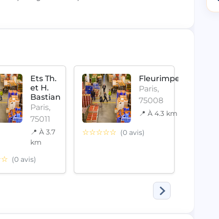
Ets Th.
Fleurimpex
et H.
Paris,
Bastian
75008
Paris,
📍 À 4.3 km
75011
📍 À 3.7
☆☆☆☆☆
(0 avis)
km
☆☆
☆☆☆
(0 avis)