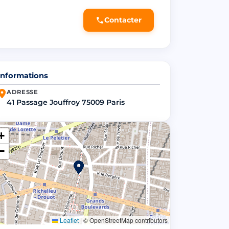
Contacter
Informations
ADRESSE
41 Passage Jouffroy 75009 Paris
+
−
Leaflet
|
© OpenStreetMap contributors