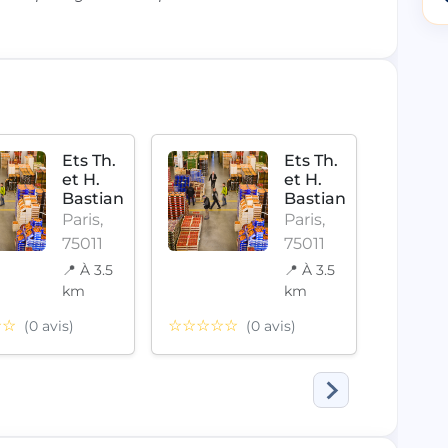
Ets Th.
Ets Th.
et H.
et H.
Bastian
Bastian
Paris,
Paris,
75011
75011
📍 À 3.5
📍 À 3.5
☆☆☆
km
km
☆☆
☆☆☆☆☆
(0 avis)
(0 avis)