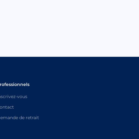
rofessionnels
nscrivez-vous
ontact
emande de retrait