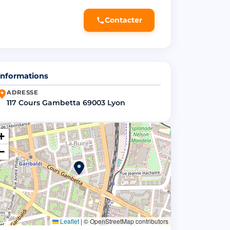
Contacter
Informations
ADRESSE
117 Cours Gambetta 69003 Lyon
+
−
Leaflet
|
© OpenStreetMap contributors