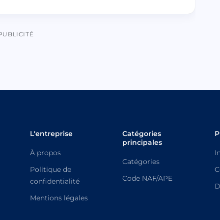
PUBLICITÉ
L'entreprise
Catégories
P
principales
À propos
I
Catégories
Politique de
C
Code NAF/APE
confidentialité
D
Mentions légales