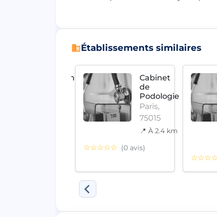
Établissements similaires
Vincendon
Cabinet
Henri
de
Podologie
Paris,
Paris,
75020
75015
📍 À 4.9 km
📍 À 2.4 km
☆☆
(0 avis)
☆☆☆☆☆
(0 avis)
☆☆☆