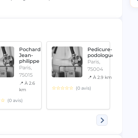
Pochard
Pedicure-
Jean-
podologue
philippe
Paris,
Paris,
75004
75015
📍 À 2.9 km
📍 À 2.6
☆☆☆
☆☆☆☆☆
(0 avis)
km
☆☆
(0 avis)