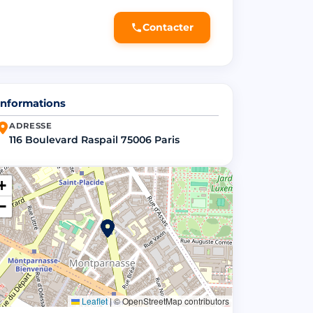
Contacter
Informations
ADRESSE
116 Boulevard Raspail 75006 Paris
+
−
Leaflet
|
© OpenStreetMap contributors