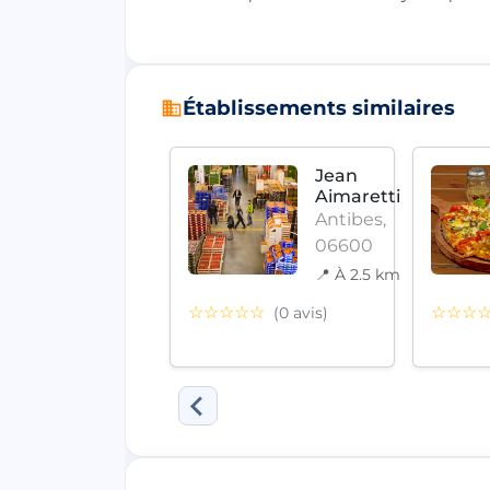
Établissements similaires
Ets
Jean
Cairoli
Aimaretti
Antibes,
Antibes,
06160
06600
📍 À 4.3
📍 À 2.5 km
km
☆☆☆☆☆
☆☆☆
(0 avis)
☆☆
(0 avis)