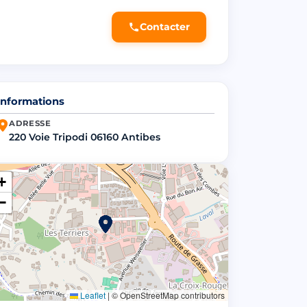
Contacter
Informations
ADRESSE
220 Voie Tripodi 06160 Antibes
+
−
Leaflet
|
© OpenStreetMap contributors