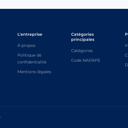
L'entreprise
Catégories
P
principales
À propos
I
Catégories
Politique de
C
Code NAF/APE
confidentialité
D
Mentions légales
.