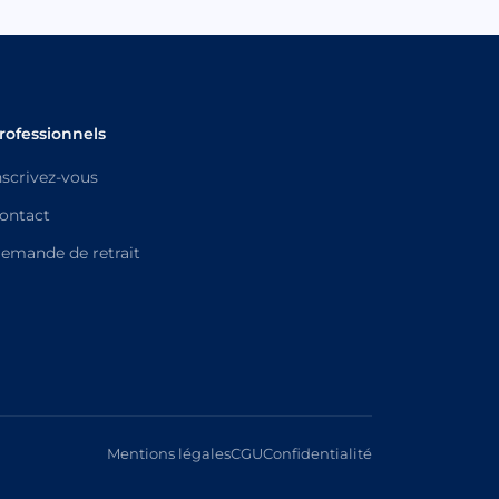
rofessionnels
nscrivez-vous
ontact
emande de retrait
Mentions légales
CGU
Confidentialité