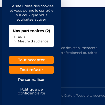
Ce site utilise des cookies
et vous donne le contrôle
sur ceux que vous
souhaitez activer
Nos partenaires
(2)
APIs
Mesure d'audience
L'annuaire de référence des établissements
français. Trouvez un professionnel ou faites-
vous trouver.
Tout accepter
Tout refuser
Personnaliser
Politique de
confidentialité
© 2026 Annuaire France Gratuit. Tous droits réservés