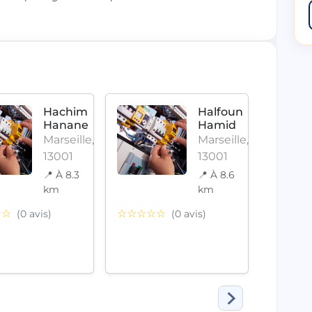
Hachim
Halfoun
Hanane
Hamid
Marseille,
Marseille,
13001
13001
📍 À 8.3
📍 À 8.6
km
km
☆☆☆
☆☆
☆☆☆☆☆
(0 avis)
(0 avis)