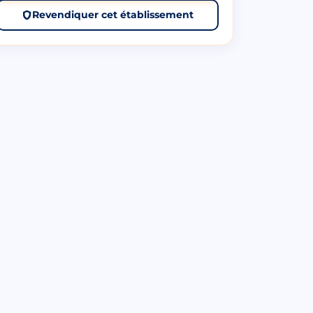
Revendiquer cet établissement
Hazmi
Hattab
Hamrouni
Hocine
Marseille,
Marseille,
13004
13007
📍 À 8.6 km
📍 À 8.9
km
☆☆
☆☆☆☆
(0 avis)
☆☆☆☆☆
(0 avis)