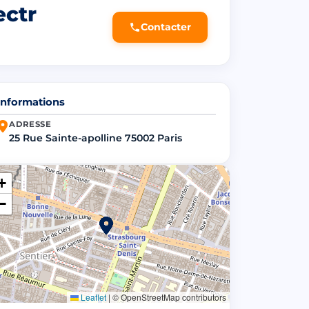
ectr
Contacter
Informations
ADRESSE
25 Rue Sainte-apolline 75002 Paris
+
−
Leaflet
|
© OpenStreetMap contributors