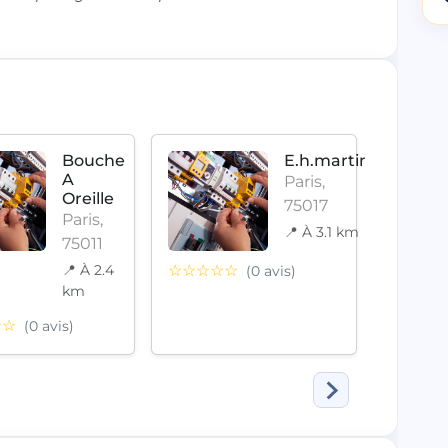
Bouche
E.h.martin
A
Paris,
Oreille
75017
Paris,
📍 À 3.1 km
75011
📍 À 2.4
☆☆☆☆☆
(0 avis)
km
☆☆☆
☆☆
(0 avis)