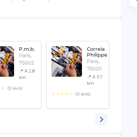
P.m.b.
Correia
Philippe
Paris,
Paris,
75002
75020
📍 À 2.8
📍 À 3.7
km
km
☆☆
(0 avis)
☆☆☆☆☆
(0 avis)
☆☆☆