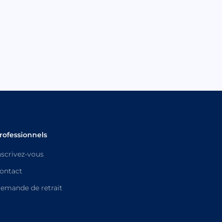
rofessionnels
nscrivez-vous
ontact
emande de retrait