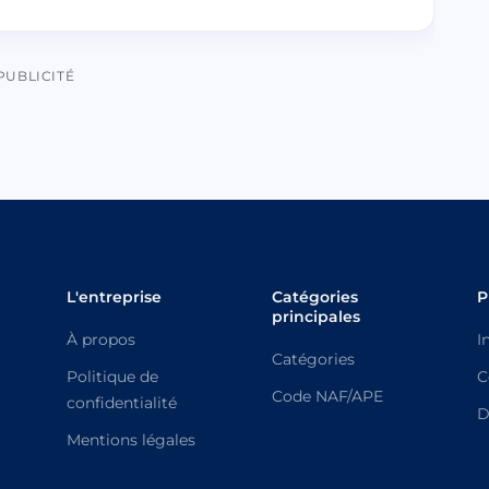
PUBLICITÉ
L'entreprise
Catégories
P
principales
À propos
I
Catégories
Politique de
C
Code NAF/APE
confidentialité
D
Mentions légales