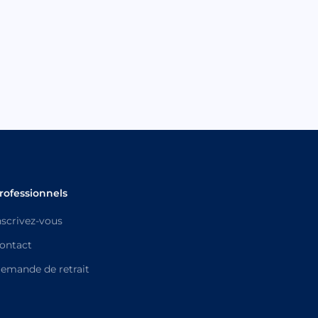
rofessionnels
nscrivez-vous
ontact
emande de retrait