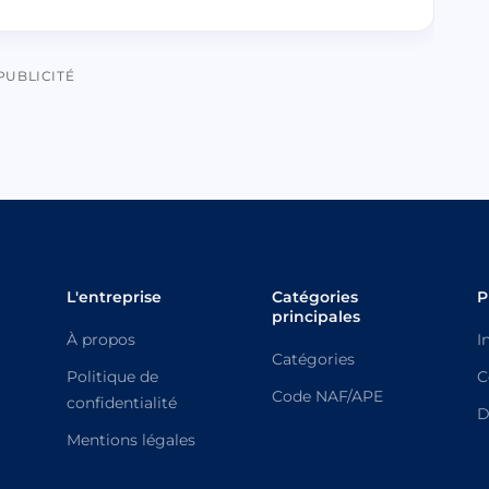
PUBLICITÉ
L'entreprise
Catégories
P
principales
À propos
I
Catégories
Politique de
C
Code NAF/APE
confidentialité
D
Mentions légales