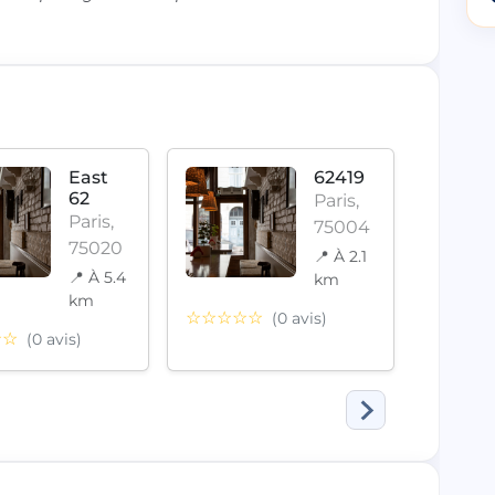
East
62419
62
Paris,
Paris,
75004
75020
📍 À 2.1
📍 À 5.4
km
km
☆☆☆☆☆
☆☆☆
(0 avis)
☆☆
(0 avis)