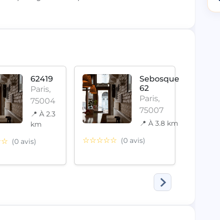
62419
Sebosquet
62
Paris,
Paris,
75004
75007
📍 À 2.3
📍 À 3.8 km
km
☆☆☆☆☆
☆☆☆
(0 avis)
☆☆
(0 avis)