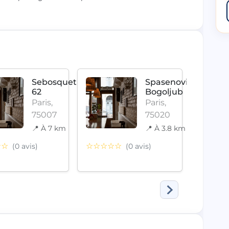
Sebosquet
Spasenovic
62
Bogoljub
Paris,
Paris,
75007
75020
📍 À 7 km
📍 À 3.8 km
☆☆
☆☆☆☆☆
(0 avis)
(0 avis)
☆☆☆