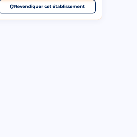
Revendiquer cet établissement
Au 62
62419
Paris,
Paris,
75009
75004
📍 À 4
📍 À 4.8
km
km
☆☆
☆☆☆☆☆
(0 avis)
(0 avis)
☆☆☆☆