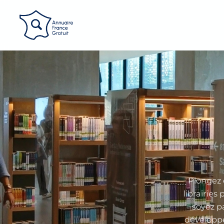
Panneau de gestion des cookies
Plongez 
librairies
soyez p
développe