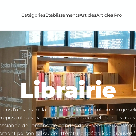
Catégories
Établissements
Articles
Articles Pro
Librairie
dans l’univers de la lecture en découvrant une large sél
 proposant des livres pour tous les goûts et tous les âge
assionné de romans, de bandes dessinées, de livres scola
ment personnel ou de littérature spécialisée, trouvez 