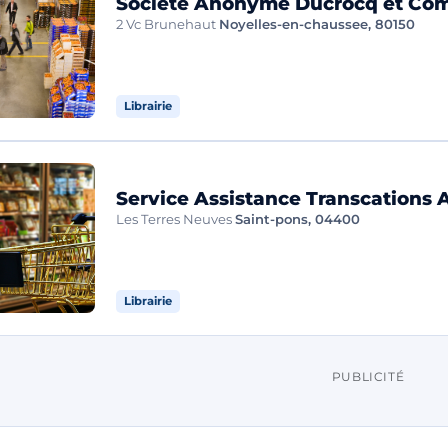
Societe Anonyme Ducrocq et Co
2 Vc Brunehaut
Noyelles-en-chaussee, 80150
Librairie
Service Assistance Transcations 
Les Terres Neuves
Saint-pons, 04400
Librairie
PUBLICITÉ