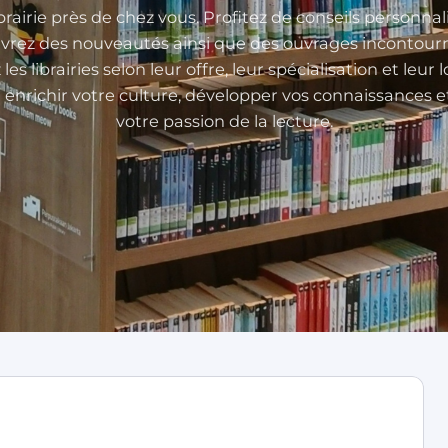
brairie près de chez vous. Profitez de conseils personnal
vrez des nouveautés ainsi que des ouvrages incontourn
s librairies selon leur offre, leur spécialisation et leur l
 enrichir votre culture, développer vos connaissances 
votre passion de la lecture.