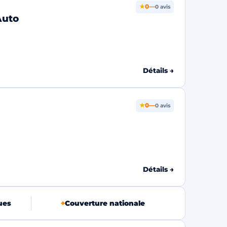
★
0
—
0 avis
Auto
Détails →
★
0
—
0 avis
Détails →
ues
⌖
Couverture nationale