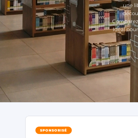
une li
décou
Comparez le
Idéal pour
SPONSORISÉ