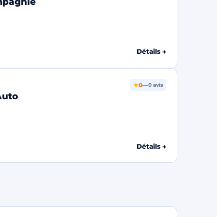
mpagnie
Détails →
★
0
—
0 avis
Auto
Détails →