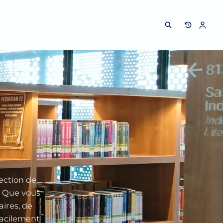
ection de
s. Que vous
ires, de
facilement