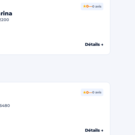
★
0
—
0 avis
arina
92200
Détails →
★
0
—
0 avis
06480
Détails →