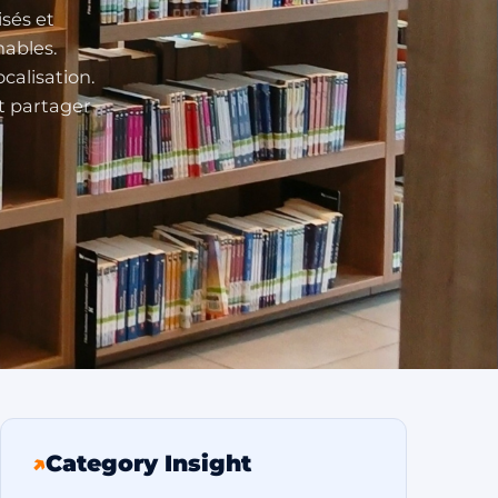
isés et
ables.
ocalisation.
et partager
↗
Category Insight