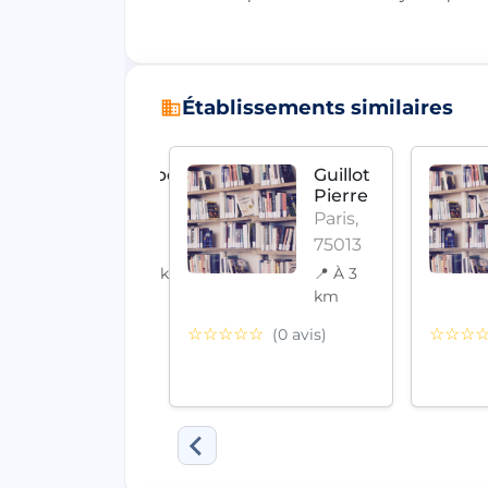
Établissements similaires
Passeport
Guillot
625
Pierre
Paris,
Paris,
75011
75013
📍 À 1.9 km
📍 À 3
km
☆☆
(0 avis)
☆☆☆☆☆
☆☆☆
(0 avis)