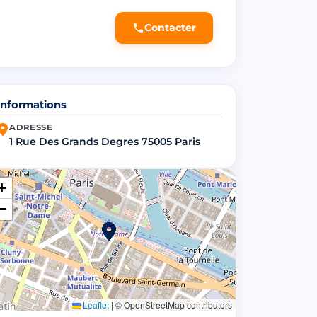
Contacter
Informations
ADRESSE
1 Rue Des Grands Degres 75005 Paris
+
−
Leaflet
|
© OpenStreetMap contributors