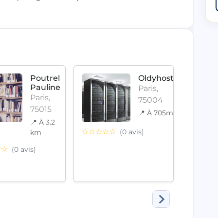
Poutrel
Oldyhost
Pauline
Paris,
Paris,
75004
75015
📍 À 705m
📍 À 3.2
☆☆☆☆☆
(0 avis)
km
☆☆☆
☆☆
(0 avis)