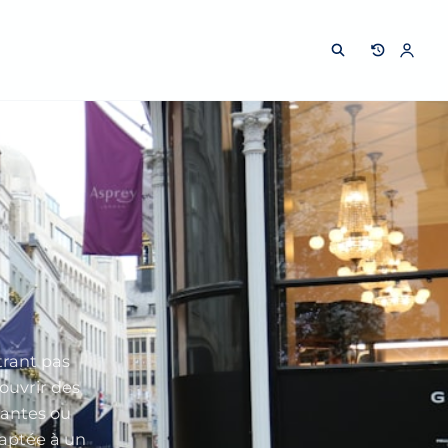
trant pas
ouvrir des
vantes ou
aptée à un