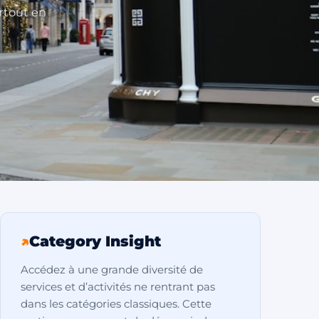
artout en
↗
Category Insight
Accédez à une grande diversité de
services et d’activités ne rentrant pas
dans les catégories classiques. Cette