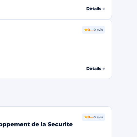
Détails →
★
0
—
0 avis
Détails →
★
0
—
0 avis
loppement de la Securite