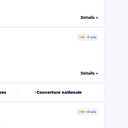
Détails →
★
0
—
0 avis
Détails →
ues
⌖
Couverture nationale
★
0
—
0 avis
0