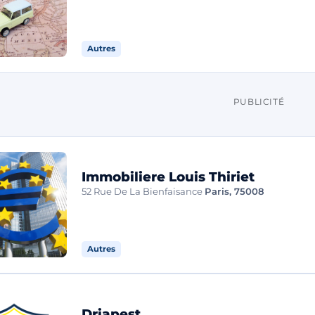
Autres
PUBLICITÉ
Immobiliere Louis Thiriet
52 Rue De La Bienfaisance
Paris, 75008
Autres
Driapest