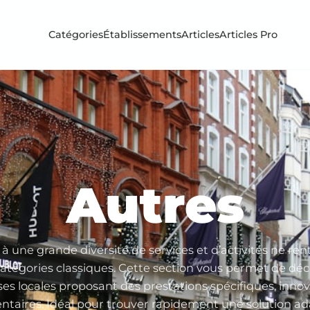
Catégories
Établissements
Articles
Articles Pro
Autres
à une grande diversité de services et d’activités ne ren
catégories classiques. Cette section vous permet de déc
ses locales proposant des prestations spécifiques, inno
taires. Idéal pour trouver rapidement une solution ad